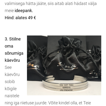
valimisega hätta jääte, siis aitab alati hädast välja
meie
ideepank.
Hind: alates 49 €
3. Stiilne
oma
sõnumiga
käevõru
See
käevõru
sobib
kõigile
naistele
ning iga riietuse juurde. Võite kindel olla, et Teie