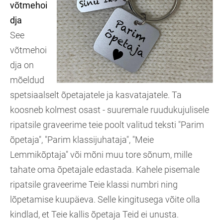
võtmehoi
dja
See
võtmehoi
dja on
mõeldud
spetsiaalselt õpetajatele ja kasvatajatele. Ta
koosneb kolmest osast - suuremale ruudukujulisele
ripatsile graveerime teie poolt valitud teksti "Parim
õpetaja", "Parim klassijuhataja", "Meie
Lemmikõptaja" või mõni muu tore sõnum, mille
tahate oma õpetajale edastada. Kahele pisemale
ripatsile graveerime Teie klassi numbri ning
lõpetamise kuupäeva. Selle kingitusega võite olla
kindlad, et Teie kallis õpetaja Teid ei unusta.