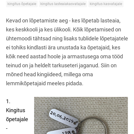
kingitus õpetajale
kingitus lasteaiakasvatajale
kingitus kasvatajale
Kevad on lõpetamiste aeg - kes lõpetab lasteaia,
kes keskkooli ja kes ülikooli. Kõik lõpetamised on
ühtemoodi tähtsad ning lisaks tublidele lõpetajatele
ei tohiks kindlasti ära unustada ka õpetajaid, kes
kõik need aastad hoole ja armastusega oma tööd
teinud on ja heldelt tarkuseteri jaganud. Siin on
mõned head kingiideed, millega oma
lemmikõpetajaid meeles pidada.
1.
Kingitus
õpetajale
-