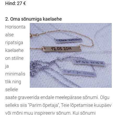
Hind: 27 €
2. Oma sõnumiga kaelaehe
Horisonta
alse
ripatsiga
kaelaehe
on stiilne
ja
minimalis
tlik ning
sellele
saate graveerida endale meelepärase sõnumi. Olgu
selleks siis "Parim õpetaja", Teie lõpetamise kuupäev
või mõni muu inspireeriv sõnum. Kui sõnumi