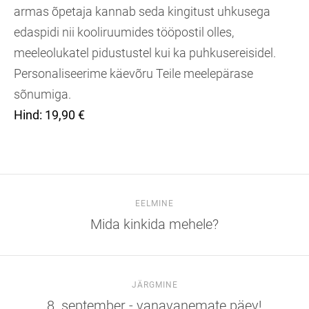
armas õpetaja kannab seda kingitust uhkusega
edaspidi nii kooliruumides tööpostil olles,
meeleolukatel pidustustel kui ka puhkusereisidel.
Personaliseerime käevõru Teile meelepärase
sõnumiga.
Hind: 19,90 €
EELMINE
Mida kinkida mehele?
JÄRGMINE
8. september - vanavanemate päev!