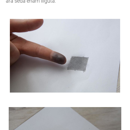
ära seda enam liiguta.