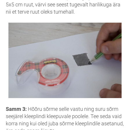
5x5 cm ruut, värvi see seest tugevalt harilikuga ära
nii et terve ruut oleks tumehall.
Samm 3:
Hõõru sõrme selle vastu ning suru sõrm
seejärel kleeplindi kleepuvale poolele. Tee seda vaid
korra ning kui oled juba sõrme kleeplindile asetanud,