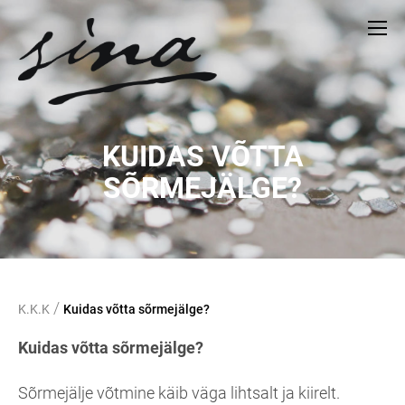
KUIDAS VÕTTA
SÕRMEJÄLGE?
/
K.K.K
Kuidas võtta sõrmejälge?
Kuidas võtta sõrmejälge?
Sõrmejälje võtmine käib väga lihtsalt ja kiirelt.