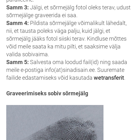
Samm 3:
Jälgi, et sõrmejälg fotol oleks terav, udust
sõrmejälge graveerida ei saa.
Samm 4:
Pildista sõrmejälge võimalikult lähedalt,
nii, et tausta poleks väga palju, kuid jälgi, et
sõrmejälg jääks fotol siiski terav. Kindluse mõttes
võid meile saata ka mitu pilti, et saaksime välja
valida sobivaima.
Samm 5:
Salvesta oma loodud fail(id) ning saada
meile e-postiga info(at)sinadisain.ee. Suuremate
failide edastamiseks võid kasutada
wetransferit
.
Graveerimiseks sobiv sõrmejälg