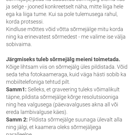
ja selge - jooned konkreetselt näha, mitte liiga hele
ega ka liiga tume. Kui sa pole tulemusega rahul,
korda protsessi.
Kindluse mõttes võid võtta sõrmejälge mitu korda
ning ka erinevatest sõrmedest - me valime ise välja
sobivaima.
Järgmiseks tuleb sõrmejälg meieni toimetada.
Kõige lihtsam viis on sõrmejälg üles pildistada. Võid
seda teha fotokaameraga, kuid väga hästi sobib ka
mobiiltelefoniga tehtud pilt.
Samm1:
Selleks, et graveering tuleks võimalikult
täpne, pildista sõrmejälge kõrge resolutsiooniga
ning hea valgusega (päevavalguses akna all või
ereda lambivalguse käes).
Samm 2:
Pildista sõrmejälge suunaga ülevalt alla
ning jälgi, et kaamera oleks sõrmejäljega
paralleelne.