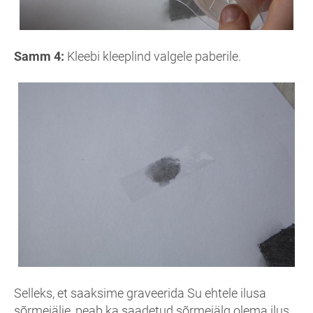
Samm 4:
Kleebi kleeplind valgele paberile.
Selleks, et saaksime graveerida Su ehtele ilusa
sõrmejälje, peab ka saadetud sõrmejälg olema ilus