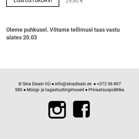
29,90 €
LISA OSTUKORVI
Oleme puhkusel. Võtame tellimusi taas vastu
alates 20.03
© Sina Disain OÜ ●
info@sinadisain.ee
● +372 56 897
580 ●
Müügi- ja tagastustingimused
●
Privaatsuspoliitika