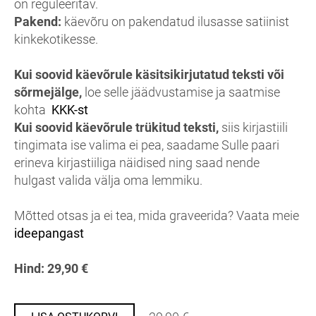
on reguleeritav.
Pakend:
käevõru on pakendatud ilusasse satiinist
kinkekotikesse.
Kui soovid käevõrule käsitsikirjutatud teksti või
sõrmejälge,
loe selle jäädvustamise ja saatmise
kohta
KKK-st
Kui soovid käevõrule trükitud teksti,
siis kirjastiili
tingimata ise valima ei pea, saadame Sulle paari
erineva kirjastiiliga näidised ning saad nende
hulgast valida välja oma lemmiku.
Mõtted otsas ja ei tea, mida graveerida? Vaata meie
ideepangast
Hind: 29,90 €