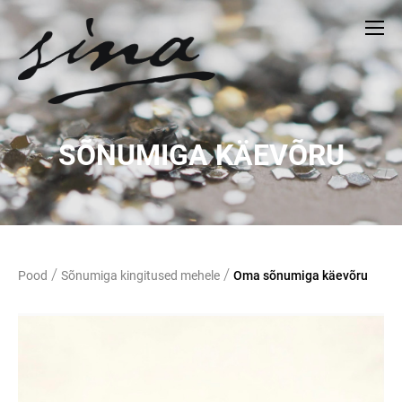
SÕNUMIGA KÄEVÕRU
/
/
Pood
Sõnumiga kingitused mehele
Oma sõnumiga käevõru