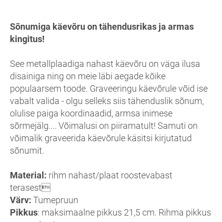
Sõnumiga käevõru on tähendusrikas ja armas
kingitus!
See metallplaadiga nahast käevõru on väga ilusa
disainiga ning on meie läbi aegade kõike
populaarsem toode. Graveeringu käevõrule võid ise
vabalt valida - olgu selleks siis tähenduslik sõnum,
olulise paiga koordinaadid, armsa inimese
sõrmejälg.... Võimalusi on piiramatult! Samuti on
võimalik graveerida käevõrule käsitsi kirjutatud
sõnumit.
Material:
rihm nahast/plaat roostevabast
terasest
Värv:
Tumepruun
Pikkus
: maksimaalne pikkus 21,5 cm. Rihma pikkus