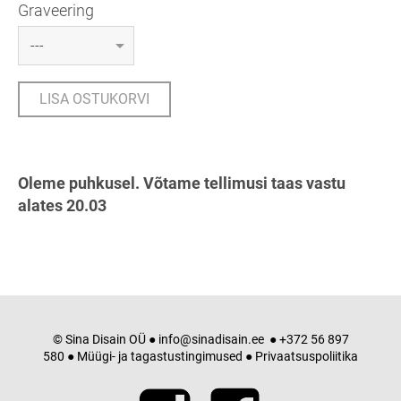
Graveering
LISA OSTUKORVI
Oleme puhkusel. Võtame tellimusi taas vastu
alates 20.03
© Sina Disain OÜ ●
info@sinadisain.ee
● +372 56 897
580 ●
Müügi- ja tagastustingimused
●
Privaatsuspoliitika