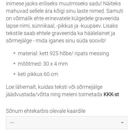
inimese jaoks eriliseks muutmiseks sadu! Näiteks
mahuvad sellele ära kõigi sinu laste nimed. Samuti
on võimalik ehte erinevatele külgedele graveerida
lapse nimi, sünnikaal, -pikkus ja -kuupäev. Lisaks
tekstile saab ehtele graveerida ka häälelainet ja
sõrmejälge - mida iganes sinu süda soovib!
material: kett 925 hõbe/ ripats messing
mõõtmed: 30 x 4 mm
keti pikkus 60 cm
Loe lähemalt, kuidas teksti või sõrmejälge
jäädvustada/võtta ning meieni toimetada
KKK-st
Sõnum ehtekarbis olevale kaardile