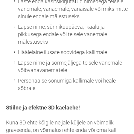
Laste enda käsitsikirjutatud nimedega teisele
vanemale, vanaemale, vanaisale või miks mitte
sinule endale mälestuseks
Lapse nime, sünnikuupäeva, -kaalu ja -
pikkusega endale või teisele vanemale
mälestuseks
Häälelaine ilusate soovidega kallimale
Lapse nime ja sõrmejäljega teisele vanemale
võibvanavanematele
Personaalse sõnumiga kallimale või heale
sõbrale
Stiilne ja efektne 3D kaelaehe!
Kuna 3D ehte kõigile neljale küljele on võimalik
graveerida, on võimalusi ehte enda või oma kalli