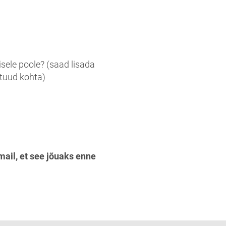
isele poole? (saad lisada
htuud kohta)
 mail, et see jõuaks enne