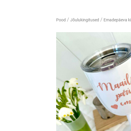
/
/
Pood
Jõulukingitused
Emadepäeva ki