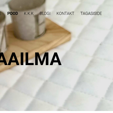
E
POOD
K.K.K
BLOGI
KONTAKT
TAGASISIDE
AAILMA