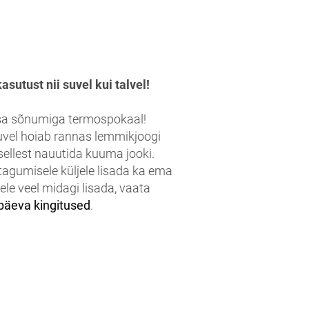
asutust nii suvel kui talvel!
a sõnumiga termospokaal!
suvel hoiab rannas lemmikjoogi
sellest nauutida kuuma jooki.
tagumisele küljele lisada ka ema
ele veel midagi lisada, vaata
äeva kingitused
.