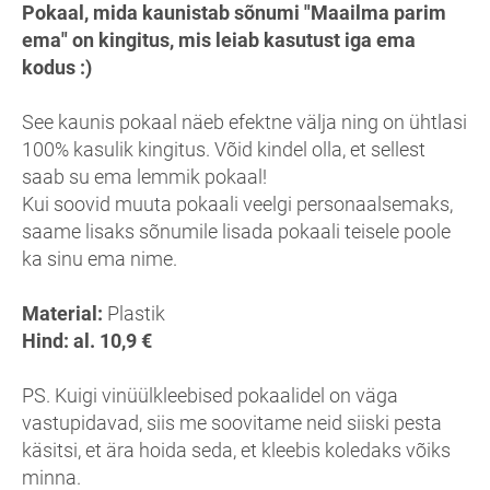
Pokaal, mida kaunistab sõnumi "Maailma parim
ema" on kingitus, mis leiab kasutust iga ema
kodus :)
See kaunis pokaal näeb efektne välja ning on ühtlasi
100% kasulik kingitus. Võid kindel olla, et sellest
saab su ema lemmik pokaal!
Kui soovid muuta pokaali veelgi personaalsemaks,
saame lisaks sõnumile lisada pokaali teisele poole
ka sinu ema nime.
Material:
Plastik
Hind: al. 10,9 €
PS. Kuigi vinüülkleebised pokaalidel on väga
vastupidavad, siis me soovitame neid siiski pesta
käsitsi, et ära hoida seda, et kleebis koledaks võiks
minna.