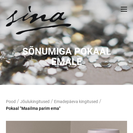
SÕNUMIGA POKAAL
EMALE
/
/
/
Pood
Jõulukingitused
Emadepäeva kingitused
Pokaal "Maailma parim ema"