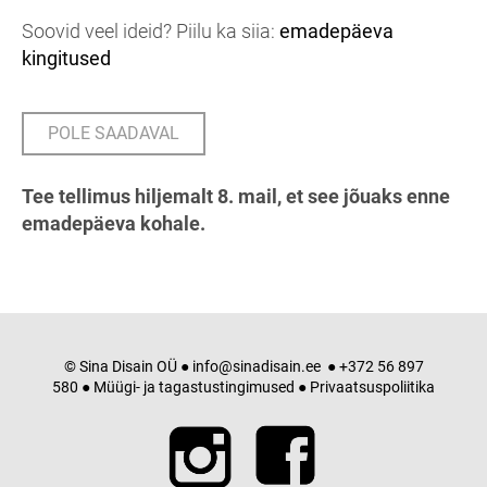
Soovid veel ideid? Piilu ka siia:
emadepäeva
kingitused
POLE SAADAVAL
Tee tellimus hiljemalt 8. mail, et see jõuaks enne
emadepäeva kohale.
© Sina Disain OÜ ●
info@sinadisain.ee
● +372 56 897
580 ●
Müügi- ja tagastustingimused
●
Privaatsuspoliitika