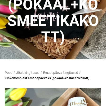
(POKAAL+KO
SMEETIKAKO
TT)
/
/
/
Pood
Jõulukingitused
Emadepäeva kingitused
Kinkekomplekt emadepäevaks (pokaal+kosmeetikakott)