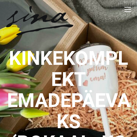
KINKEKOMPL
EKT
EMADEPÄEVA
KS